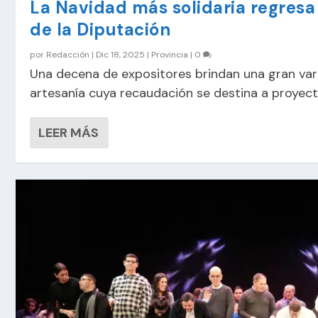
La Navidad más solidaria regresa 
de la Diputación
por
Redacción
|
Dic 18, 2025
|
Provincia
|
0
Una decena de expositores brindan una gran va
artesanía cuya recaudación se destina a proyec
LEER MÁS