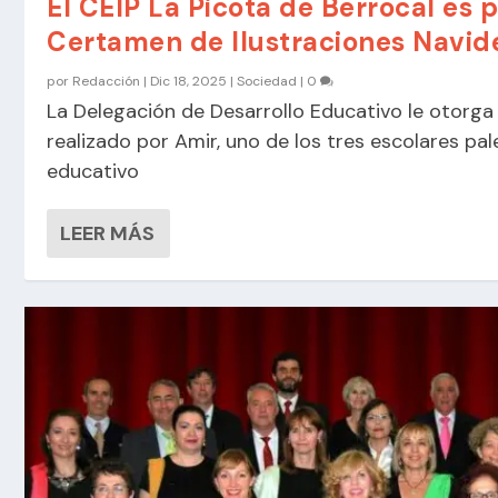
El CEIP La Picota de Berrocal es 
Certamen de Ilustraciones Navid
por
Redacción
|
Dic 18, 2025
|
Sociedad
|
0
La Delegación de Desarrollo Educativo le otorga
realizado por Amir, uno de los tres escolares pal
educativo
LEER MÁS