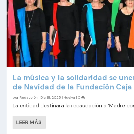
La música y la solidaridad se une
de Navidad de la Fundación Caja
por
Redacción
|
Dic 18, 2025
|
Huelva
|
0
La entidad destinará la recaudación a ‘Madre cor
LEER MÁS