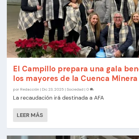
El Campillo prepara una gala ben
los mayores de la Cuenca Minera
por
Redacción
|
Dic 23, 2025
|
Sociedad
|
0
La recaudación irá destinada a AFA
LEER MÁS