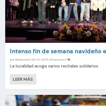
Intenso fin de semana navideño 
por
Redacción
|
Dic 15, 2025
|
Provincia
|
0
La localidad acoge varios recitales solidarios
LEER MÁS