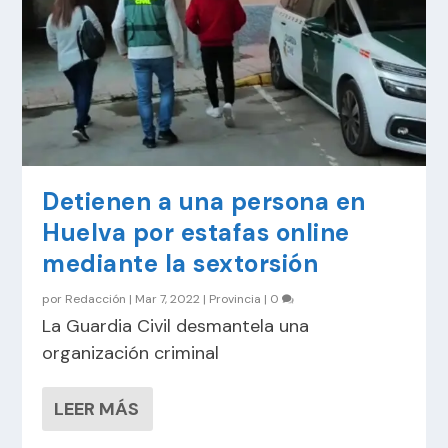
Detienen a una persona en
Huelva por estafas online
mediante la sextorsión
por
Redacción
|
Mar 7, 2022
|
Provincia
|
0
La Guardia Civil desmantela una
organización criminal
LEER MÁS