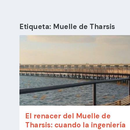
Etiqueta:
Muelle de Tharsis
El renacer del Muelle de
Tharsis: cuando la ingeniería