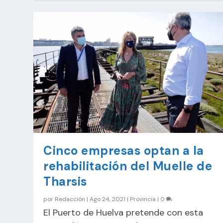
Cinco empresas optan a la
rehabilitación del Muelle de
Tharsis
por
Redacción
|
Ago 24, 2021
|
Provincia
|
0
El Puerto de Huelva pretende con esta