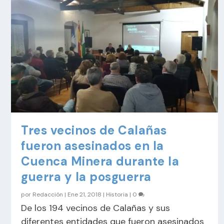
Tres vecinos de Calañas
fueron asesinados en la
Cuenca Minera durante la
guerra y la posguerra
por
Redacción
|
Ene 21, 2018
|
Historia
|
0
De los 194 vecinos de Calañas y sus
diferentes entidades que fueron asesinados