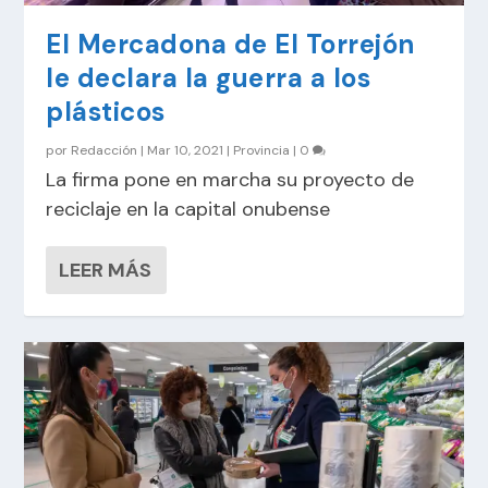
El Mercadona de El Torrejón
le declara la guerra a los
plásticos
por
Redacción
|
Mar 10, 2021
|
Provincia
|
0
La firma pone en marcha su proyecto de
reciclaje en la capital onubense
LEER MÁS