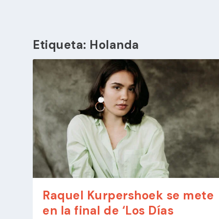
Etiqueta:
Holanda
Raquel Kurpershoek se mete
en la final de ‘Los Días