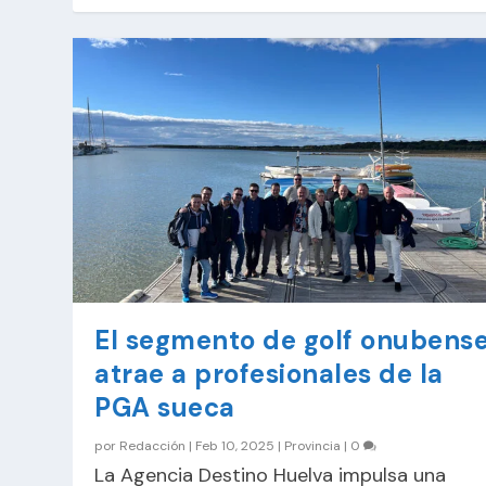
El segmento de golf onubens
atrae a profesionales de la
PGA sueca
por
Redacción
|
Feb 10, 2025
|
Provincia
|
0
La Agencia Destino Huelva impulsa una