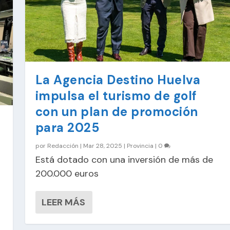
La Agencia Destino Huelva
impulsa el turismo de golf
con un plan de promoción
para 2025
por
Redacción
|
Mar 28, 2025
|
Provincia
|
0
Está dotado con una inversión de más de
200.000 euros
LEER MÁS