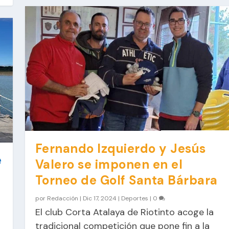
Fernando Izquierdo y Jesús
e
Valero se imponen en el
Torneo de Golf Santa Bárbara
por
Redacción
|
Dic 17, 2024
|
Deportes
|
0
El club Corta Atalaya de Riotinto acoge la
tradicional competición que pone fin a la