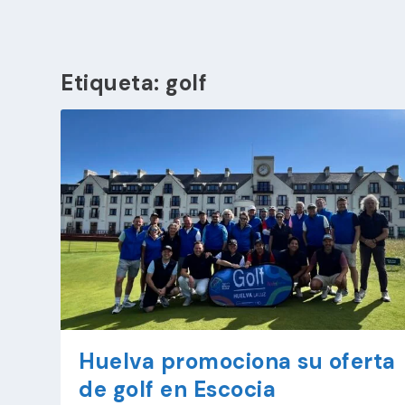
Etiqueta:
golf
Huelva promociona su oferta
de golf en Escocia