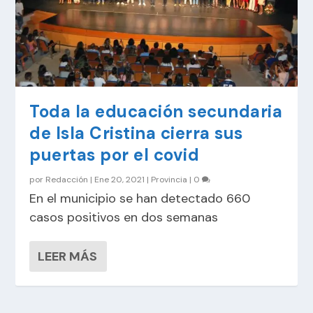
Toda la educación secundaria
de Isla Cristina cierra sus
puertas por el covid
por
Redacción
|
Ene 20, 2021
|
Provincia
|
0
En el municipio se han detectado 660
casos positivos en dos semanas
LEER MÁS