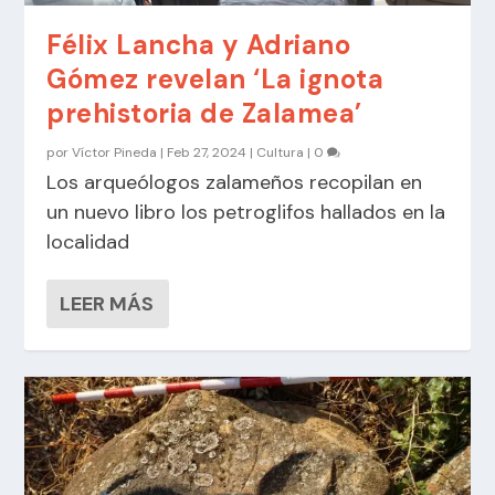
Félix Lancha y Adriano
Gómez revelan ‘La ignota
prehistoria de Zalamea’
por
Víctor Pineda
|
Feb 27, 2024
|
Cultura
|
0
Los arqueólogos zalameños recopilan en
un nuevo libro los petroglifos hallados en la
localidad
LEER MÁS