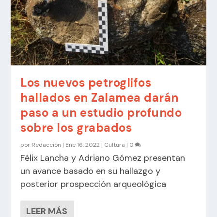
Los nuevos petroglifos
hallados en Zalamea darán
paso a un estudio profundo
sobre los grabados
por
Redacción
|
Ene 16, 2022
|
Cultura
|
0
Félix Lancha y Adriano Gómez presentan
un avance basado en su hallazgo y
posterior prospección arqueológica
LEER MÁS