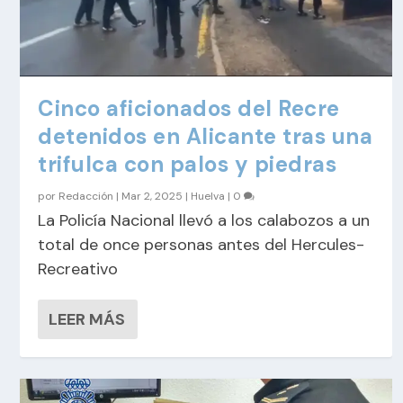
Cinco aficionados del Recre
detenidos en Alicante tras una
trifulca con palos y piedras
por
Redacción
|
Mar 2, 2025
|
Huelva
|
0
La Policía Nacional llevó a los calabozos a un
total de once personas antes del Hercules-
Recreativo
LEER MÁS