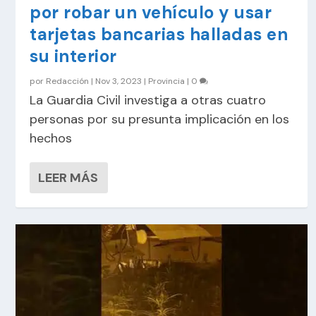
por robar un vehículo y usar
tarjetas bancarias halladas en
su interior
por
Redacción
|
Nov 3, 2023
|
Provincia
|
0
La Guardia Civil investiga a otras cuatro
personas por su presunta implicación en los
hechos
LEER MÁS