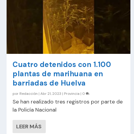
Cuatro detenidos con 1.100
plantas de marihuana en
barriadas de Huelva
por
Redacción
|
Abr 21, 2023
|
Provincia
|
0
Se han realizado tres registros por parte de
la Policía Nacional
LEER MÁS