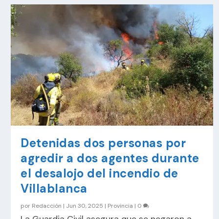
Detenidas dos personas por
agredir a dos agentes durante
el desalojo del incendio de
Villablanca
por
Redacción
|
Jun 30, 2025
|
Provincia
|
0