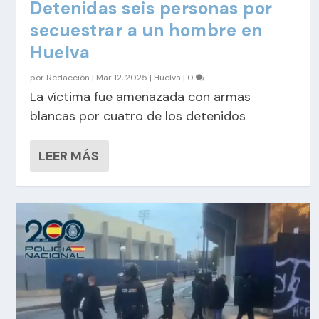
Detenidas seis personas por
secuestrar a un hombre en
Huelva
por
Redacción
|
Mar 12, 2025
|
Huelva
|
0
La víctima fue amenazada con armas
blancas por cuatro de los detenidos
LEER MÁS