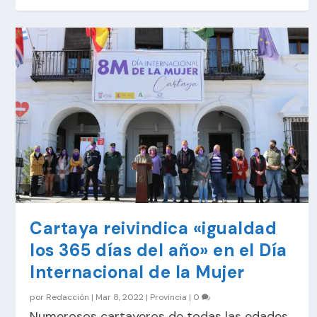
Cartaya reivindica «igualdad
los 365 días del año» en el Día
Internacional de la Mujer
por
Redacción
|
Mar 8, 2022
|
Provincia
|
0
Numerosos cartayeros de todas las edades