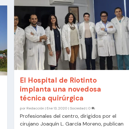
El Hospital de Riotinto
implanta una novedosa
técnica quirúrgica
por
Redacción
|
Ene 13, 2020
|
Sociedad
|
0
Profesionales del centro, dirigidos por el
cirujano Joaquín L. García Moreno, publican