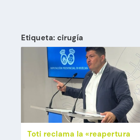
Etiqueta:
cirugía
Toti reclama la «reapertura