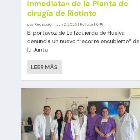
inmediata» de la Planta de
cirugía de Riotinto
por
Redacción
|
Jun 2, 2025
|
Política
|
0
El portavoz de La Izquierda de Huelva
denuncia un nuevo “recorte encubierto” de
la Junta
LEER MÁS