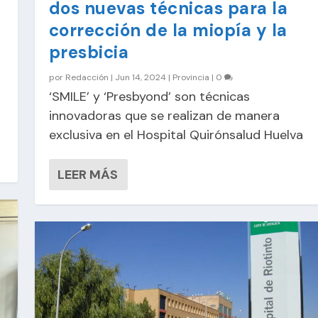
dos nuevas técnicas para la
corrección de la miopía y la
presbicia
por
Redacción
|
Jun 14, 2024
|
Provincia
|
0
‘SMILE’ y ‘Presbyond’ son técnicas
innovadoras que se realizan de manera
exclusiva en el Hospital Quirónsalud Huelva
LEER MÁS