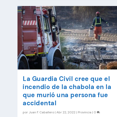
La Guardia Civil cree que el
incendio de la chabola en la
que murió una persona fue
accidental
por
Juan F. Caballero
|
Abr 22, 2022
|
Provincia
|
0