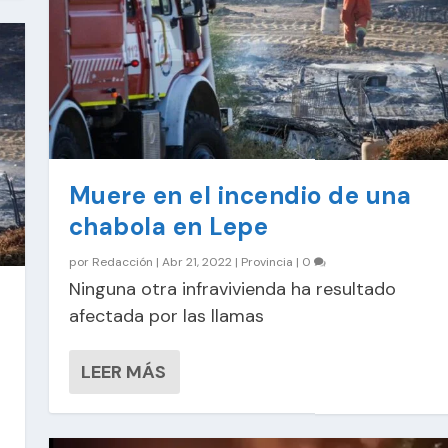
Muere en el incendio de una
chabola en Lepe
por
Redacción
|
Abr 21, 2022
|
Provincia
|
0
Ninguna otra infravivienda ha resultado
afectada por las llamas
LEER MÁS