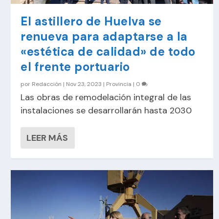
El astillero de Huelva se
renueva para adaptarse a la
«estética de calidad» de todo
el frente portuario
por
Redacción
|
Nov 23, 2023
|
Provincia
|
0
Las obras de remodelación integral de las
instalaciones se desarrollarán hasta 2030
LEER MÁS