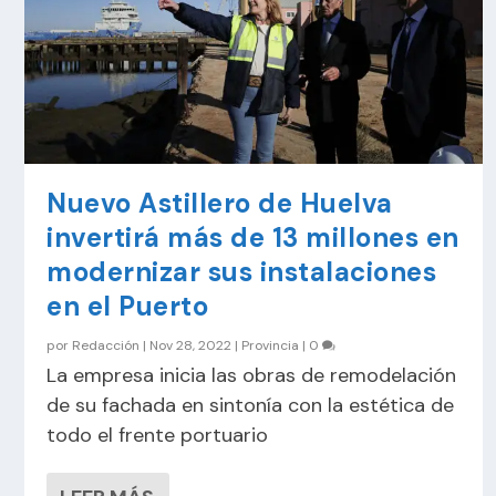
Nuevo Astillero de Huelva
invertirá más de 13 millones en
modernizar sus instalaciones
en el Puerto
por
Redacción
|
Nov 28, 2022
|
Provincia
|
0
La empresa inicia las obras de remodelación
de su fachada en sintonía con la estética de
todo el frente portuario