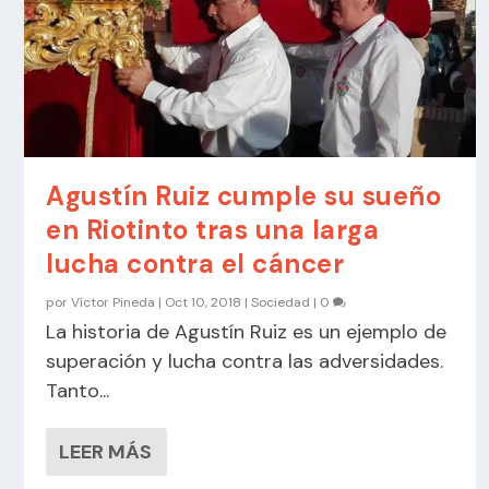
Agustín Ruiz cumple su sueño
en Riotinto tras una larga
lucha contra el cáncer
por
Víctor Pineda
|
Oct 10, 2018
|
Sociedad
|
0
La historia de Agustín Ruiz es un ejemplo de
superación y lucha contra las adversidades.
Tanto...
LEER MÁS