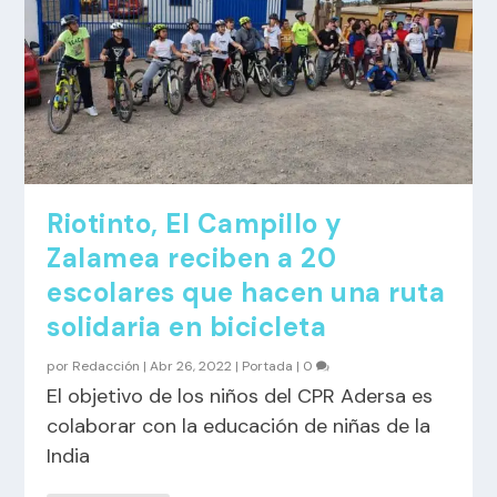
Riotinto, El Campillo y
Zalamea reciben a 20
escolares que hacen una ruta
solidaria en bicicleta
por
Redacción
|
Abr 26, 2022
|
Portada
|
0
El objetivo de los niños del CPR Adersa es
colaborar con la educación de niñas de la
India