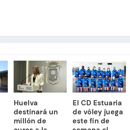
Huelva
El CD Estuaria
destinará un
de vóley juega
millón de
este fin de
euros a la
semana el