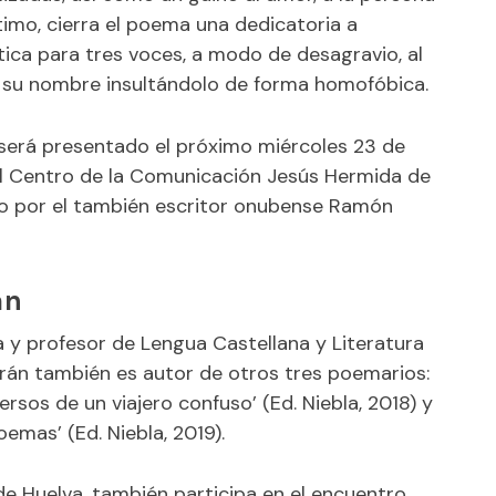
timo, cierra el poema una dedicatoria a
ica para tres voces, a modo de desagravio, al
n su nombre insultándolo de forma homofóbica.
a, será presentado el próximo miércoles 23 de
n el Centro de la Comunicación Jesús Hermida de
do por el también escritor onubense Ramón
án
 y profesor de Lengua Castellana y Literatura
urán también es autor de otros tres poemarios:
Versos de un viajero confuso’ (Ed. Niebla, 2018) y
oemas’ (Ed. Niebla, 2019).
de Huelva, también participa en el encuentro