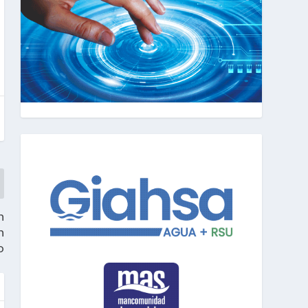
n
n
o