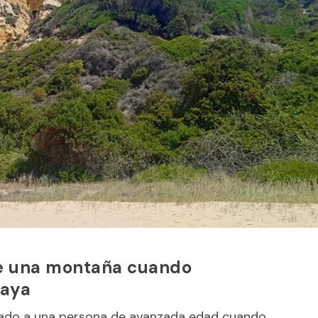
 de una montaña cuando
laya
catado a una persona de avanzada edad cuando