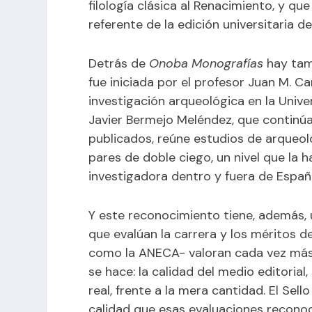
filología clásica al Renacimiento, y qu
referente de la edición universitaria d
Detrás de
Onoba Monografías
hay tamb
fue iniciada por el profesor Juan M. C
investigación arqueológica en la Univer
Javier Bermejo Meléndez, que continú
publicados, reúne estudios de arqueolo
pares de doble ciego, un nivel que la 
investigadora dentro y fuera de Españ
Y este reconocimiento tiene, además, 
que evalúan la carrera y los méritos d
como la ANECA- valoran cada vez más 
se hace: la calidad del medio editoria
real, frente a la mera cantidad. El Se
calidad que esas evaluaciones reconoce