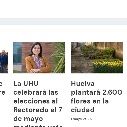
e
La UHU
Huelva
re
celebrará las
plantará 2.600
elecciones al
flores en la
Rectorado el 7
ciudad
de mayo
1 mayo, 2026