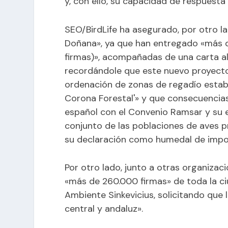
y, con ello, su capacidad de respuesta
SEO/BirdLife ha asegurado, por otro l
Doñana», ya que han entregado «más d
firmas)», acompañadas de una carta a
recordándole que este nuevo proyecto
ordenación de zonas de regadío establ
Corona Forestal'» y que consecuencia
español con el Convenio Ramsar y su 
conjunto de las poblaciones de aves p
su declaración como humedal de impor
Por otro lado, junto a otras organiza
«más de 260.000 firmas» de toda la c
Ambiente Sinkevicius, solicitando que
central y andaluz».