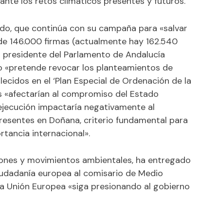
 ante los retos climáticos presentes y futuros.
ado, que continúa con su campaña para «salvar
e 146.000 firmas (actualmente hay 162.540
l presidente del Parlamento de Andalucía
 «pretende revocar los planteamientos de
ecidos en el ‘Plan Especial de Ordenación de la
s «afectarían al compromiso del Estado
ejecución impactaría negativamente al
resentes en Doñana, criterio fundamental para
tancia internacional».
ciones y movimientos ambientales, ha entregado
iudadanía europea al comisario de Medio
 la Unión Europea «siga presionando al gobierno