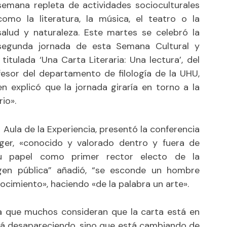
semana repleta de actividades socioculturales
como la literatura, la música, el teatro o la
salud y naturaleza. Este martes se celebró la
segunda jornada de esta Semana Cultural y
itulada ‘Una Carta Literaria: Una lectura’, del
fesor del departamento de filología de la UHU,
n explicó que la jornada giraría en torno a la
io».
 Aula de la Experiencia, presentó la conferencia
ger, «conocido y valorado dentro y fuera de
su papel como primer rector electo de la
agen pública” añadió, “se esconde un hombre
ocimiento», haciendo «de la palabra un arte».
a que muchos consideran que la carta está en
stá desapareciendo, sino que está cambiando de