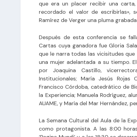
que era un placer recibir una carta
recordado el valor de escribirlas»,
Ramírez de Verger una pluma grabada
Después de esta conferencia se fal
Cartas cuya ganadora fue Gloria Salas
que le narra todas las vicisitudes que
una mujer adelantada a su tiempo. E
por Joaquina Castillo, vicerrecto
Institucionales; María Jesús Rojas 
Francisco Córdoba, catedrático de Bio
la Experiencia; Manuela Rodríguez, al
AUAME, y María del Mar Hernández, pers
La Semana Cultural del Aula de la Exp
como protagonista. A las 8:00 horas
‘Regina Mundi’ y a las 18:30 se desarr