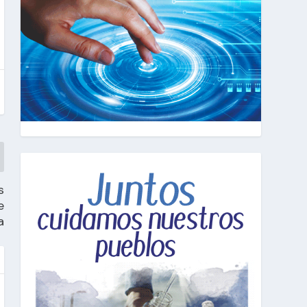
s
e
a