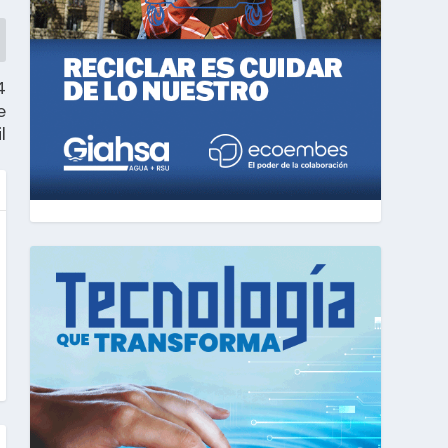
4
e
l