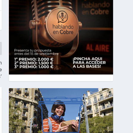
n
e
’