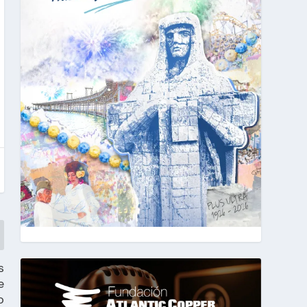
s
e
o