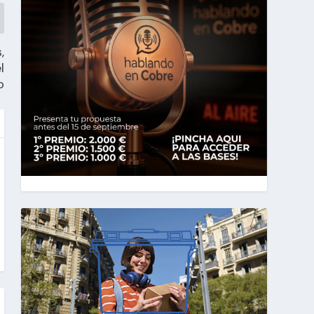
,
l
o