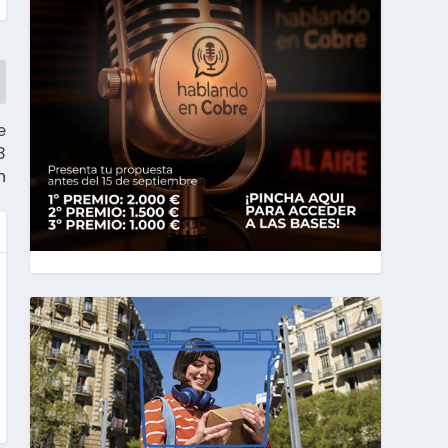
e
8
n