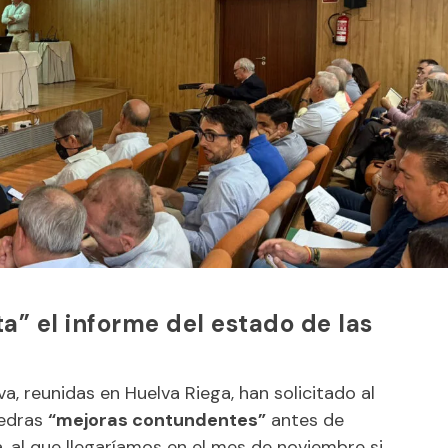
a” el informe del estado de las
, reunidas en Huelva Riega, han solicitado al
iedras
“mejoras contundentes”
antes de
 al que llegaríamos en el mes de noviembre si