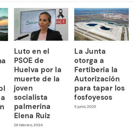
Luto en el
La Junta
PSOE de
otorga a
na
Huelva por la
Fertiberia la
a
muerte de la
Autorización
joven
para tapar los
bl
socialista
fosfoyesos
da
palmerina
en
5 junio, 2023
Elena Ruiz
26 febrero, 2024