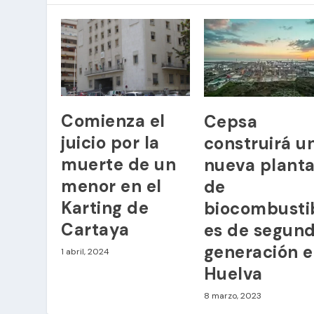
Comienza el
Cepsa
juicio por la
construirá u
muerte de un
nueva plant
menor en el
de
Karting de
biocombusti
Cartaya
es de segun
generación 
1 abril, 2024
Huelva
8 marzo, 2023