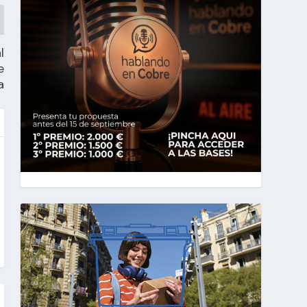
l
e
a