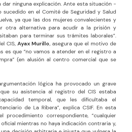
 dar ninguna explicación. Ante esta situación -
lo sucedido en el Comité de Seguridad y Salud
uelva, ya que las dos mujeres convalecientes y
 otra alternativa para acudir a la prisión y
itaban para terminar sus trámites laborales”.
del CIS,
Ayax Murillo
, asegura que el motivo de
s es que “no vamos a atender en el registro a
pra” (en alusión al centro comercial que se
 argumentación lógica ha provocado un grave
 que su asistencia al registro del CIS estaba
apacidad temporal, que les dificultaba el
enciario de La Ribera”, explica CSIF. En esta
l procedimiento correspondiente, “cualquier
oficial mientras no haya indicación contraria y,
una decisión arbitraria e injusta que vulnera la