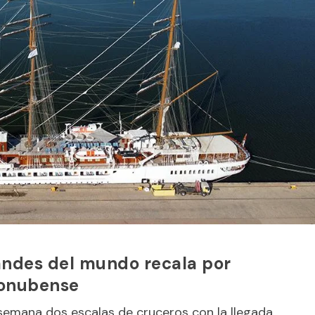
andes del mundo recala por
 onubense
 semana dos escalas de cruceros con la llegada