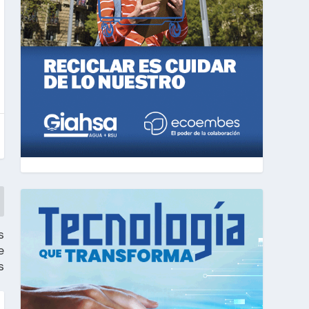
s
e
s