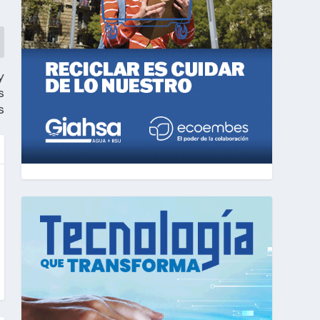
y
s
s