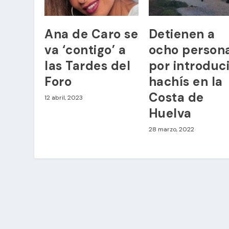
Ana de Caro se
Detienen a
va ‘contigo’ a
ocho person
las Tardes del
por introduci
Foro
hachís en la
Costa de
12 abril, 2023
Huelva
28 marzo, 2022