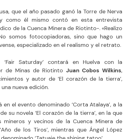
usa, que el año pasado ganó la Torre de Nerva
al y como él mismo contó en esta
entrevista
dico de la Cuenca Minera de Riotinto-
. «Realizo
 No somos fotocopiadoras, sino que hago un
ense, especializado en el realismo y el retrato.
‘Fair Saturday’ contará en Huelva con la
tor de Minas de Riotinto
Juan Cobos Wilkins
,
ientos y autor de ‘El corazón de la tierra’,
z una
nueva edición
.
á en el evento denominado ‘Corta Atalaya’, a la
 de su novela ‘El corazón de la tierra’, en la que
os mineros y vecinos de la Cuenca Minera de
 ‘Año de los Tiros’, mientras que Ángel López
 denominado ‘Tatuaje the shining tatoo’.