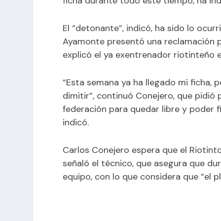
ficha durante todo este tiempo, ha ind
El “detonante”, indicó, ha sido lo ocur
Ayamonte presentó una reclamación por
explicó el ya exentrenador riotinteño 
“Esta semana ya ha llegado mi ficha, p
dimitir”, continuó Conejero, que pidió 
federación para quedar libre y poder f
indicó.
Carlos Conejero espera que el Riotint
señaló el técnico, que asegura que du
equipo, con lo que considera que “el p