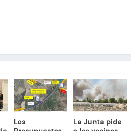
Los
La Junta pide
de
Presupuestos
a los vecinos