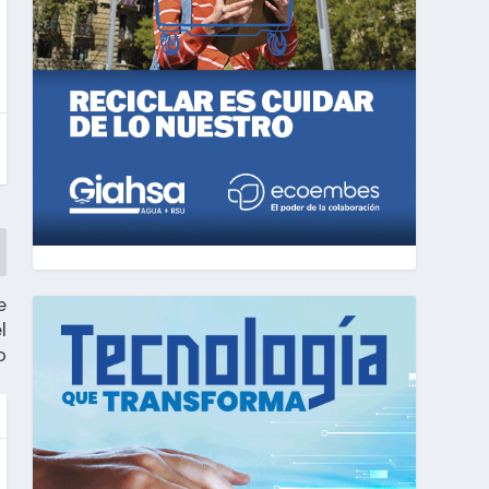
e
l
o