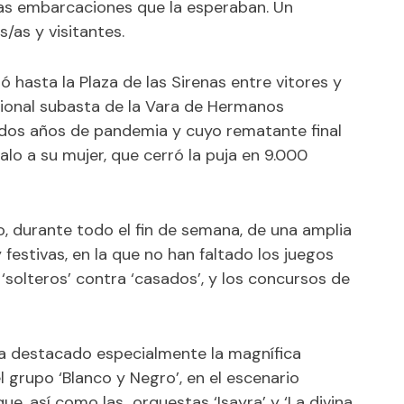
as embarcaciones que la esperaban. Un
as y visitantes.
ó hasta la Plaza de las Sirenas entre vitores y
icional subasta de la Vara de Hermanos
 dos años de pandemia y cuyo rematante final
o a su mujer, que cerró la puja en 9.000
, durante todo el fin de semana, de una amplia
festivas, en la que no han faltado los juegos
e ‘solteros’ contra ‘casados’, y los concursos de
 ha destacado especialmente la magnífica
l grupo ‘Blanco y Negro’, en el escenario
que, así como las orquestas ‘Isayra’ y ‘La divina