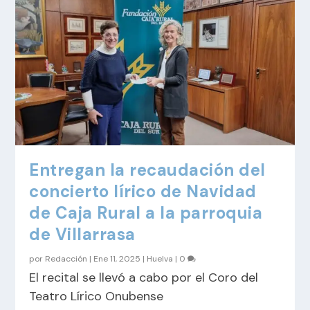
Entregan la recaudación del
concierto lírico de Navidad
de Caja Rural a la parroquia
de Villarrasa
por
Redacción
|
Ene 11, 2025
|
Huelva
|
0
El recital se llevó a cabo por el Coro del
Teatro Lírico Onubense