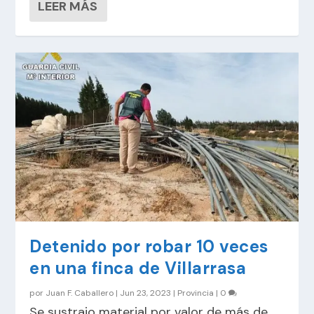
LEER MÁS
Detenido por robar 10 veces
en una finca de Villarrasa
por
Juan F. Caballero
|
Jun 23, 2023
|
Provincia
|
0
Se sustrajo material por valor de más de