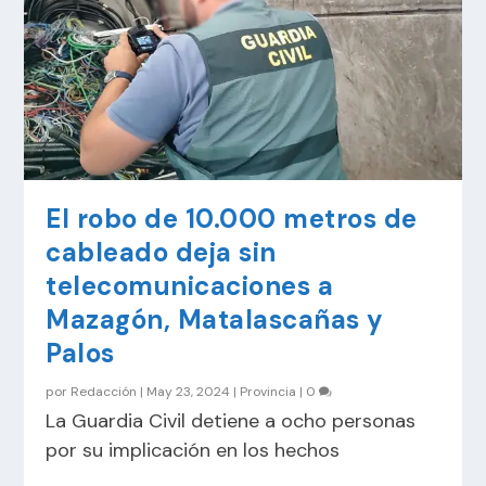
El robo de 10.000 metros de
cableado deja sin
telecomunicaciones a
Mazagón, Matalascañas y
Palos
por
Redacción
|
May 23, 2024
|
Provincia
|
0
La Guardia Civil detiene a ocho personas
por su implicación en los hechos