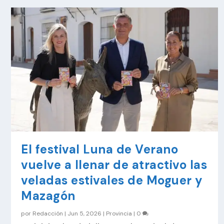
El festival Luna de Verano
vuelve a llenar de atractivo las
veladas estivales de Moguer y
Mazagón
por
Redacción
|
Jun 5, 2026
|
Provincia
|
0