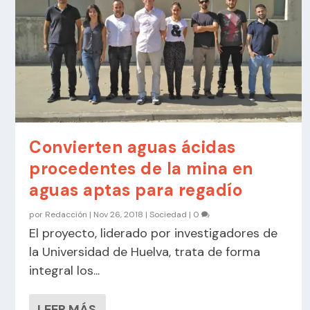
Convierten aguas ácidas
procedentes de la mina en
aguas aptas para regadío
por
Redacción
|
Nov 26, 2018
|
Sociedad
|
0
El proyecto, liderado por investigadores de
la Universidad de Huelva, trata de forma
integral los...
LEER MÁS