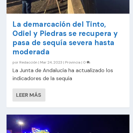
La demarcación del Tinto,
Odiel y Piedras se recupera y
pasa de sequía severa hasta
moderada
por
Redacción
|
Mar 24, 2023
|
Provincia
|
0
La Junta de Andalucía ha actualizado los
indicadores de la sequía
LEER MÁS