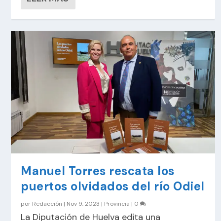
Manuel Torres rescata los
puertos olvidados del río Odiel
por
Redacción
|
Nov 9, 2023
|
Provincia
|
0
La Diputación de Huelva edita una