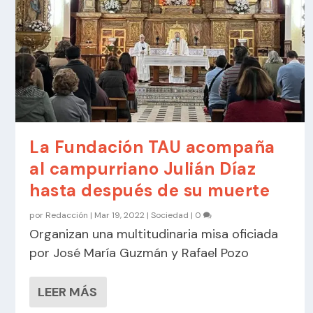
La Fundación TAU acompaña
al campurriano Julián Díaz
hasta después de su muerte
por
Redacción
|
Mar 19, 2022
|
Sociedad
|
0
Organizan una multitudinaria misa oficiada
por José María Guzmán y Rafael Pozo
LEER MÁS