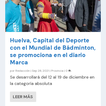
Huelva, Capital del Deporte
con el Mundial de Bádminton,
se promociona en el diario
Marca
por
Redacción
|
Sep 28, 2021
|
Provincia
|
0
Se desarrollará del 12 al 19 de diciembre en
la categoría absoluta
LEER MÁS