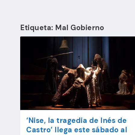
Etiqueta:
Mal Gobierno
‘Nise, la tragedia de Inés de
Castro’ llega este sábado al