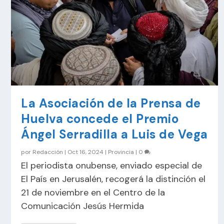
La Asociación de la Prensa de
Huelva concede el Premio
Ángel Serradilla a Luis de Vega
por
Redacción
|
Oct 16, 2024
|
Provincia
|
0
El periodista onubense, enviado especial de
El País en Jerusalén, recogerá la distinción el
21 de noviembre en el Centro de la
Comunicación Jesús Hermida