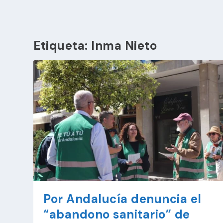
Etiqueta:
Inma Nieto
Por Andalucía denuncia el
“abandono sanitario” de