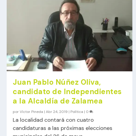
Juan Pablo Núñez Oliva,
candidato de Independientes
a la Alcaldía de Zalamea
por
Víctor Pineda
|
Abr 24, 2019
|
Política
|
0
La localidad contará con cuatro
candidaturas a las próximas elecciones