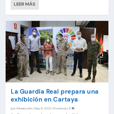
LEER MÁS
La Guardia Real prepara una
exhibición en Cartaya
por
Redacción
|
Sep 8, 2021
|
Provincia
|
0